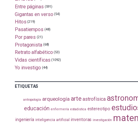
Entre páginas
(591)
Gigantas en verso
(54)
Hitos
(219)
Pasatiempos
(48)
Por pares
(21)
Protagonista
(68)
Retrato alfabético
(53)
Vidas científicas
(1092)
Yo investigo
(44)
ETIQUETAS
astrono
arte
arqueología
astrofísica
antropología
estudio
educación
estereotipo
enfermería
estadistica
matem
ingeniería
inventoras
inteligencia artificial
investigación