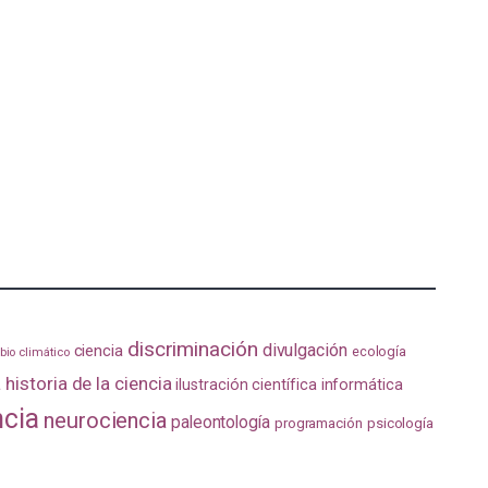
discriminación
divulgación
ciencia
ecología
io climático
a
historia de la ciencia
ilustración científica
informática
ncia
neurociencia
paleontología
programación
psicología