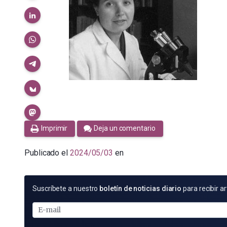
Imprimir
Deja un comentario
Publicado el
2024/05/03
en
SUSCRÍBETE
Suscríbete a nuestro
boletín de noticias diario
para recibir ar
POR
E-
MAIL