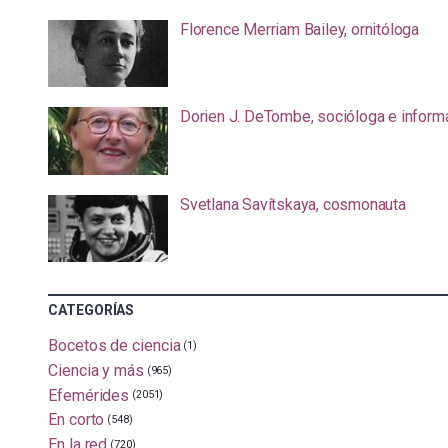
Florence Merriam Bailey, ornitóloga
Dorien J. DeTombe, socióloga e inform
Svetlana Savítskaya, cosmonauta
CATEGORÍAS
Bocetos de ciencia
(1)
Ciencia y más
(965)
Efemérides
(2051)
En corto
(548)
En la red
(720)