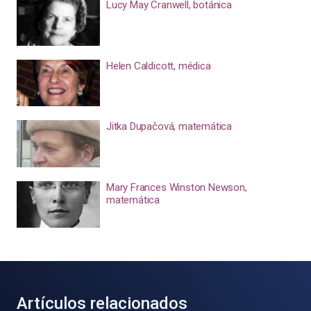
Lucy May Cranwell, botánica
Helen Caldicott, médica
Jitka Dupačová, matemática
Mary Frances Winston Newson,
matemática
Artículos relacionados