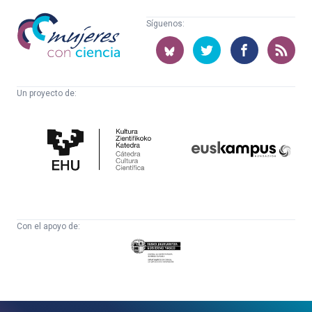
Mujeres
Síguenos:
con
ciencia
Un proyecto de:
Cátedra
Euskampus
de
Fundazioa
Cultura
Científica
Con el apoyo de:
Eusko
Jaurlaritza
-
Zientzia,