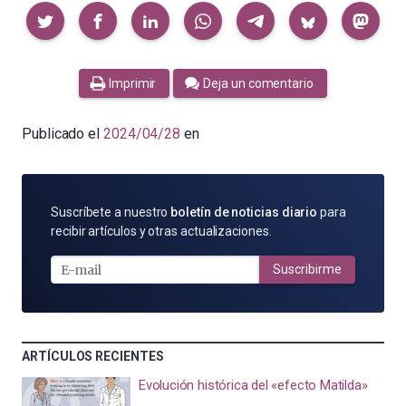
Compartir
Imprimir
Deja un comentario
Publicado el
2024/04/28
en
SUSCRÍBETE
Suscríbete a nuestro
boletín de noticias diario
para
POR
recibir artículos y otras actualizaciones.
E-
MAIL
Suscribirme
ARTÍCULOS RECIENTES
Evolución histórica del «efecto Matilda»