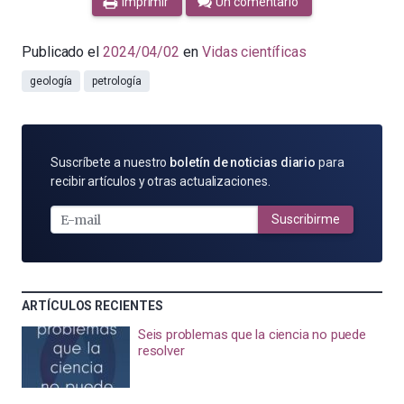
Imprimir
Un comentario
Publicado el
2024/04/02
en
Vidas científicas
geología
petrología
SUSCRÍBETE
Suscríbete a nuestro
boletín de noticias diario
para
POR
recibir artículos y otras actualizaciones.
E-
MAIL
Suscribirme
ARTÍCULOS RECIENTES
Seis problemas que la ciencia no puede
resolver