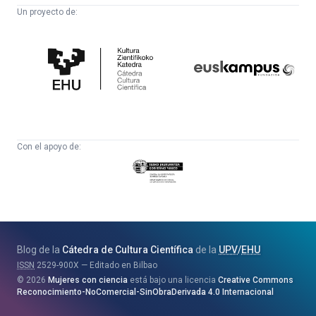
Un proyecto de:
Cátedra
Euskampus
de
Fundazioa
Cultura
Científica
Con el apoyo de:
Eusko
Jaurlaritza
-
Zientzia,
Unibertsitate
Blog de la
Cátedra de Cultura Científica
de la
UPV
/
EHU
eta
ISSN
2529-900X
Editado en Bilbao
Berrikuntza
2026
Mujeres con ciencia
está bajo una licencia
Creative Commons
Saila
Reconocimiento-NoComercial-SinObraDerivada 4.0 Internacional