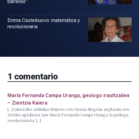
barreras”
Emma Castelnuovo: matemática y
revolucionaria
1
comentario
María Fernanda Campa Uranga, geologo iraultzailea
– Zientzia Kaiera
[…] Jatorrizko artikulua Mujeres con Ciencia blogean argitaratu zen
2024ko apirilaren 2an: María Fernanda Campa Uranga, la geóloga
revolucionaria. […]