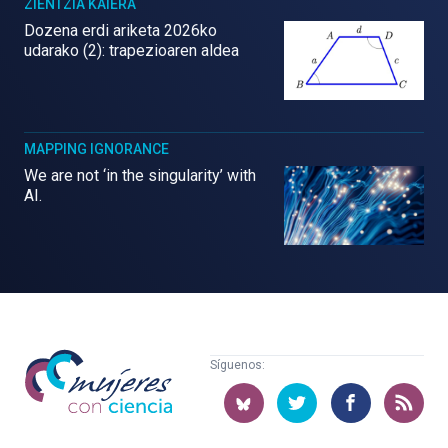
ZIENTZIA KAIERA
Dozena erdi ariketa 2026ko
udarako (2): trapezioaren aldea
MAPPING IGNORANCE
We are not ‘in the singularity’ with
AI.
Mujeres
Síguenos:
con
ciencia