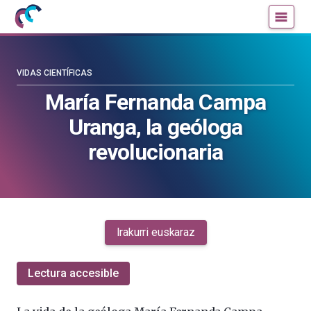
Mujeres
Un
con
blog
ciencia
de
—
la
VIDAS CIENTÍFICAS
Cátedra
Cátedra
María Fernanda Campa
de
de
Uranga, la geóloga
Cultura
Cultura
Científica
Científica
revolucionaria
de
de
la
la
UPV/EHU
UPV/EHU
Irakurri euskaraz
Lectura accesible