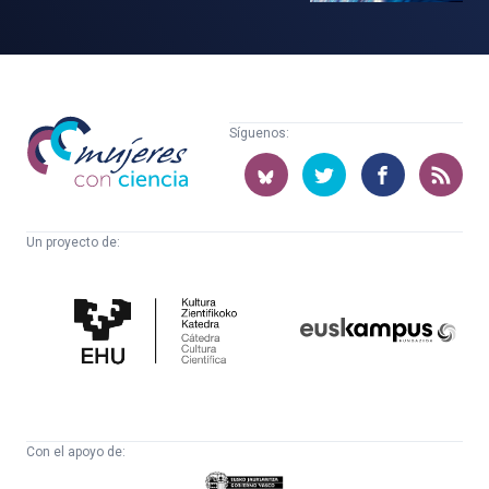
Mujeres
Síguenos:
con
ciencia
Un proyecto de:
Cátedra
Euskampus
de
Fundazioa
Cultura
Científica
Con el apoyo de:
Eusko