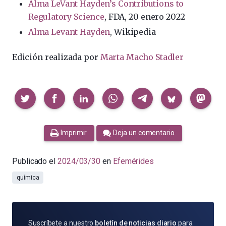
Alma LeVant Hayden’s Contributions to
Regulatory Science
, FDA, 20 enero 2022
Alma Levant Hayden
, Wikipedia
Edición realizada por
Marta Macho Stadler
Compartir
Imprimir
Deja un comentario
Publicado el
2024/03/30
en
Efemérides
química
SUSCRÍBETE
Suscríbete a nuestro
boletín de noticias diario
para