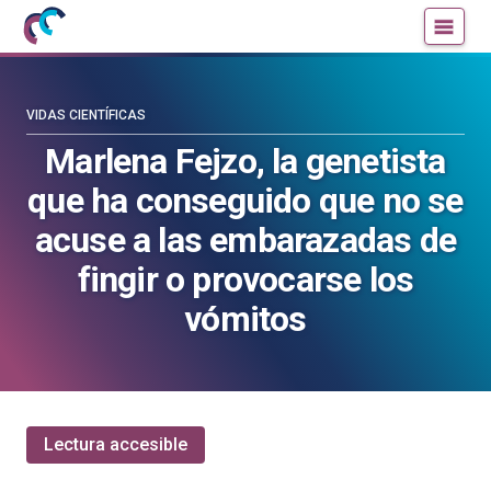
Mujeres
Un
con
blog
ciencia
de
—
la
VIDAS CIENTÍFICAS
Cátedra
Cátedra
Marlena Fejzo, la genetista
de
de
que ha conseguido que no se
Cultura
Cultura
Científica
Científica
acuse a las embarazadas de
de
de
fingir o provocarse los
la
la
UPV/EHU
UPV/EHU
vómitos
Lectura accesible