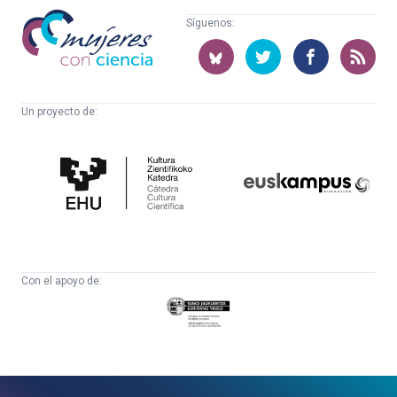
Mujeres
Síguenos:
con
ciencia
Un proyecto de:
Cátedra
Euskampus
de
Fundazioa
Cultura
Científica
Con el apoyo de:
Eusko
Jaurlaritza
-
Zientzia,
Unibertsitate