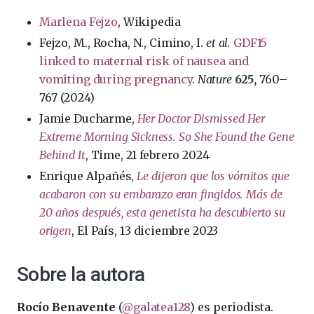
Marlena Fejzo
, Wikipedia
Fejzo, M., Rocha, N., Cimino, I.
et al.
GDF15
linked to maternal risk of nausea and
vomiting during pregnancy
.
Nature
625,
760–
767 (2024)
Jamie Ducharme,
Her Doctor Dismissed Her
Extreme Morning Sickness. So She Found the Gene
Behind It
, Time, 21 febrero 2024
Enrique Alpañés,
Le dijeron que los vómitos que
acabaron con su embarazo eran fingidos. Más de
20 años después, esta genetista ha descubierto su
origen
, El País, 13 diciembre 2023
Sobre la autora
Rocío Benavente
(
@galatea128
) es periodista.