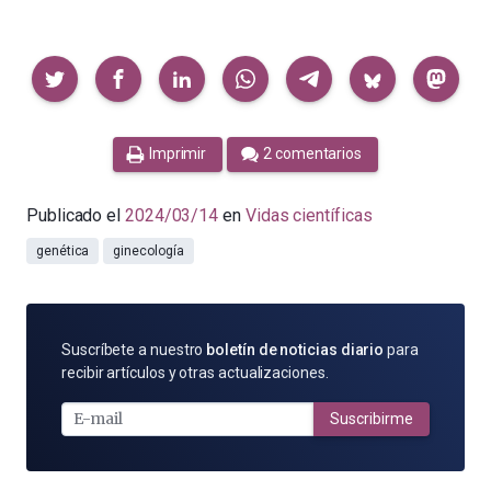
Compartir
Imprimir
2 comentarios
Publicado el
2024/03/14
en
Vidas científicas
genética
ginecología
SUSCRÍBETE
Suscríbete a nuestro
boletín de noticias diario
para
POR
recibir artículos y otras actualizaciones.
E-
MAIL
Suscribirme