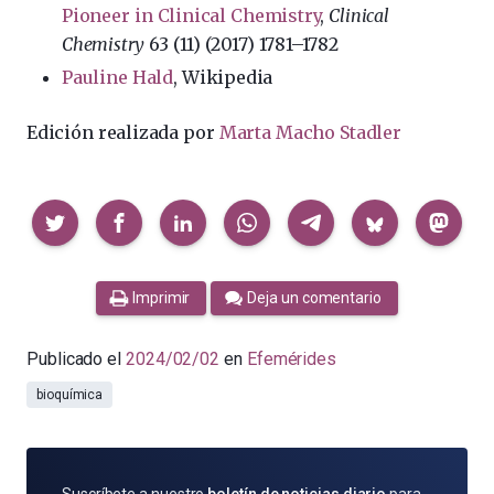
Pioneer in Clinical Chemistry
,
Clinical
Chemistry
63 (11) (2017) 1781–1782
Pauline Hald
, Wikipedia
Edición realizada por
Marta Macho Stadler
Compartir
Imprimir
Deja un comentario
Publicado el
2024/02/02
en
Efemérides
bioquímica
SUSCRÍBETE