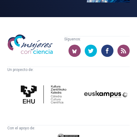
Mujeres
Síguenos:
con
ciencia
Un proyecto de:
Cátedra
Euskampus
de
Fundazioa
Cultura
Científica
Con el apoyo de:
Eusko