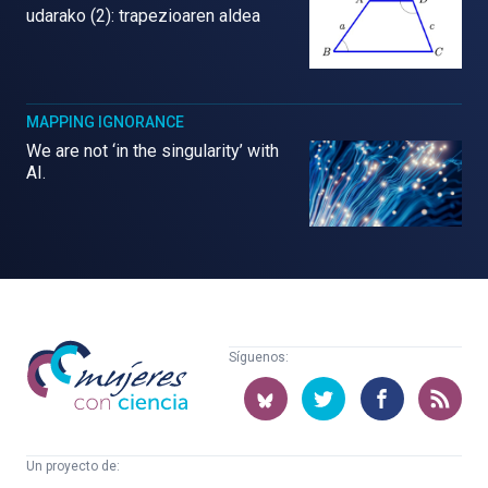
udarako (2): trapezioaren aldea
MAPPING IGNORANCE
We are not ‘in the singularity’ with
AI.
Mujeres
Síguenos:
con
ciencia
Un proyecto de: