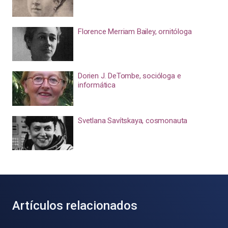
Florence Merriam Bailey, ornitóloga
Dorien J. DeTombe, socióloga e
informática
Svetlana Savítskaya, cosmonauta
Artículos relacionados