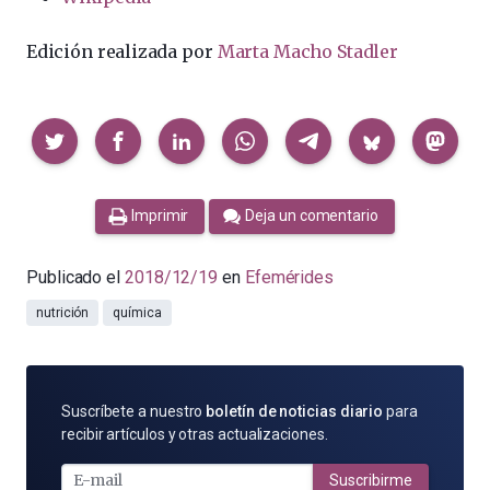
Edición realizada por
Marta Macho Stadler
Compartir
Imprimir
Deja un comentario
Publicado el
2018/12/19
en
Efemérides
nutrición
química
SUSCRÍBETE
Suscríbete a nuestro
boletín de noticias diario
para
POR
recibir artículos y otras actualizaciones.
E-
MAIL
Suscribirme