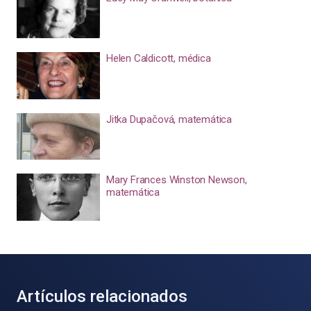
Helen Caldicott, médica
Jitka Dupačová, matemática
Mary Frances Winston Newson,
matemática
Artículos relacionados