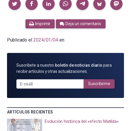
Compartir
Imprimir
Deja un comentario
Publicado el
2024/01/04
en
SUSCRÍBETE
Suscríbete a nuestro
boletín de noticias diario
para
POR
recibir artículos y otras actualizaciones.
E-
MAIL
Suscribirme
ARTÍCULOS RECIENTES
Evolución histórica del «efecto Matilda»