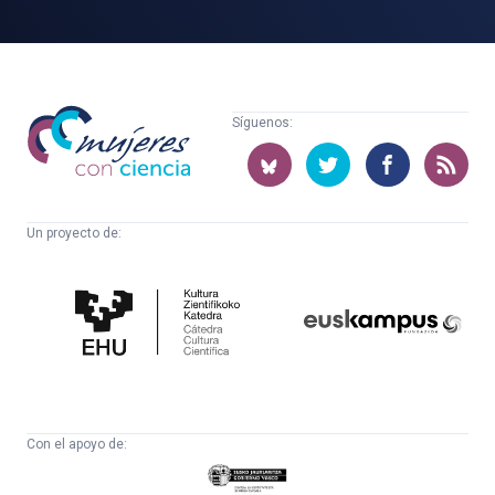
Mujeres
Síguenos:
con
ciencia
Un proyecto de:
Cátedra
Euskampus
de
Fundazioa
Cultura
Científica
Con el apoyo de:
Eusko