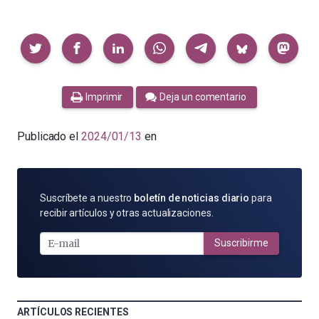
Compartir
Imprimir
Deja un comentario
Publicado el
2024/01/13
en
SUSCRÍBETE
Suscríbete a nuestro
boletín de noticias diario
para
POR
recibir artículos y otras actualizaciones.
E-
MAIL
Suscribirme
ARTÍCULOS RECIENTES