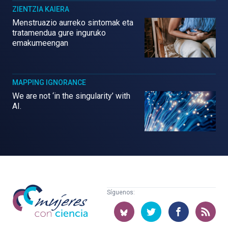
ZIENTZIA KAIERA
Menstruazio aurreko sintomak eta
tratamendua gure inguruko
emakumeengan
MAPPING IGNORANCE
We are not ‘in the singularity’ with
AI.
Mujeres
Síguenos:
con
ciencia