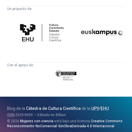
Un proyecto de:
Cátedra
Euskampus
de
Fundazioa
Cultura
Científica
Con el apoyo de:
Eusko
Jaurlaritza
-
Zientzia,
Unibertsitate
Blog de la
Cátedra de Cultura Científica
de la
UPV
/
EHU
eta
ISSN
2529-900X
Editado en Bilbao
Berrikuntza
2026
Mujeres con ciencia
está bajo una licencia
Creative Commons
Saila
Reconocimiento-NoComercial-SinObraDerivada 4.0 Internacional