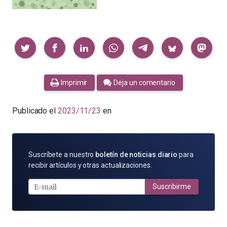
Compartir
Imprimir
Deja un comentario
Publicado el
2023/11/23
en
SUSCRÍBETE
Suscríbete a nuestro
boletín de noticias diario
para
POR
recibir artículos y otras actualizaciones.
E-
MAIL
Suscribirme