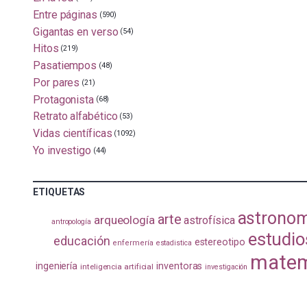
Entre páginas
(590)
Gigantas en verso
(54)
Hitos
(219)
Pasatiempos
(48)
Por pares
(21)
Protagonista
(68)
Retrato alfabético
(53)
Vidas científicas
(1092)
Yo investigo
(44)
ETIQUETAS
astrono
arte
arqueología
astrofísica
antropología
estudio
educación
estereotipo
enfermería
estadistica
matem
ingeniería
inventoras
inteligencia artificial
investigación