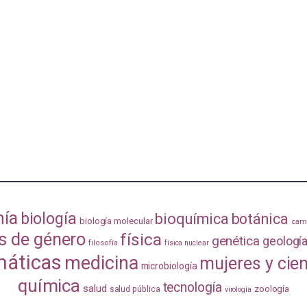
mía
biología
bioquímica
botánica
biología molecular
camb
s de género
física
genética
geologí
filosofía
física nuclear
áticas
medicina
mujeres y cie
microbiología
química
tecnología
salud
zoología
salud pública
virología