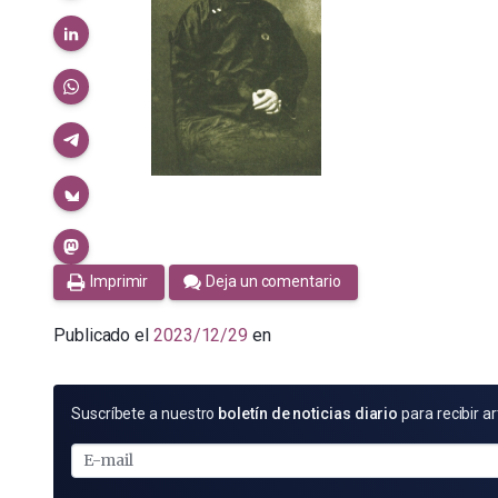
Imprimir
Deja un comentario
Publicado el
2023/12/29
en
SUSCRÍBETE
Suscríbete a nuestro
boletín de noticias diario
para recibir ar
POR
E-
MAIL