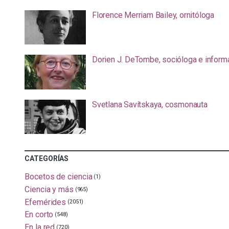
Florence Merriam Bailey, ornitóloga
Dorien J. DeTombe, socióloga e inform
Svetlana Savítskaya, cosmonauta
CATEGORÍAS
Bocetos de ciencia
(1)
Ciencia y más
(965)
Efemérides
(2051)
En corto
(548)
En la red
(720)