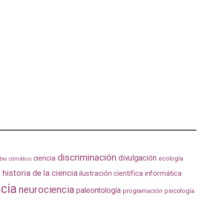
discriminación
divulgación
ciencia
ecología
io climático
a
historia de la ciencia
ilustración científica
informática
ncia
neurociencia
paleontología
programación
psicología