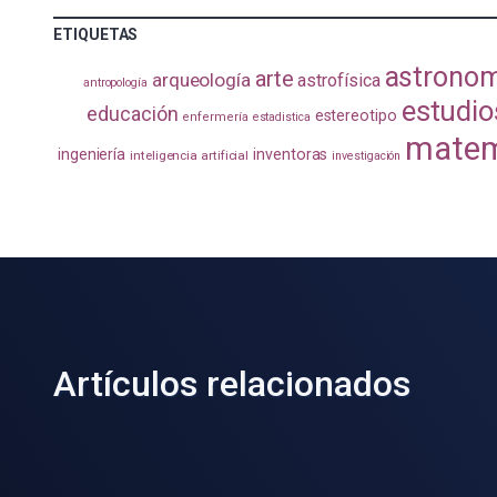
ETIQUETAS
astrono
arte
arqueología
astrofísica
antropología
estudio
educación
estereotipo
enfermería
estadistica
matem
ingeniería
inventoras
inteligencia artificial
investigación
Artículos relacionados