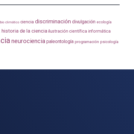
discriminación
divulgación
ciencia
ecología
io climático
a
historia de la ciencia
ilustración científica
informática
ncia
neurociencia
paleontología
programación
psicología