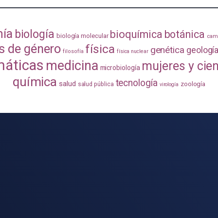
mía
biología
bioquímica
botánica
biología molecular
camb
s de género
física
genética
geologí
filosofía
física nuclear
áticas
medicina
mujeres y cie
microbiología
química
tecnología
salud
zoología
salud pública
virología