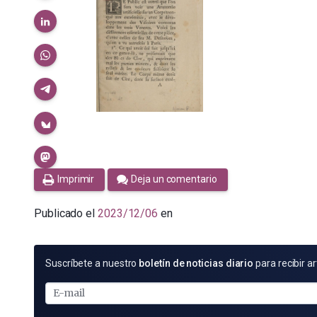
Imprimir
Deja un comentario
Publicado el
2023/12/06
en
SUSCRÍBETE
Suscríbete a nuestro
boletín de noticias diario
para recibir ar
POR
E-
MAIL