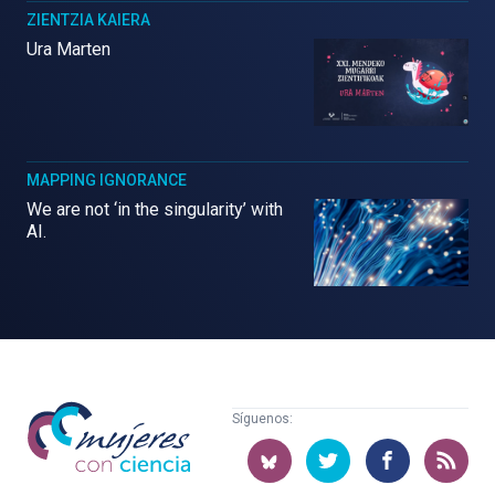
ZIENTZIA KAIERA
Ura Marten
MAPPING IGNORANCE
We are not ‘in the singularity’ with
AI.
Mujeres
Síguenos:
con
ciencia