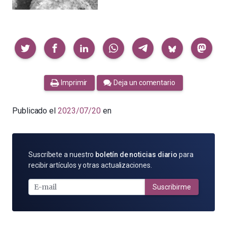
Compartir
Imprimir
Deja un comentario
Publicado el
2023/07/20
en
SUSCRÍBETE
Suscríbete a nuestro
boletín de noticias diario
para
POR
recibir artículos y otras actualizaciones.
E-
MAIL
Suscribirme