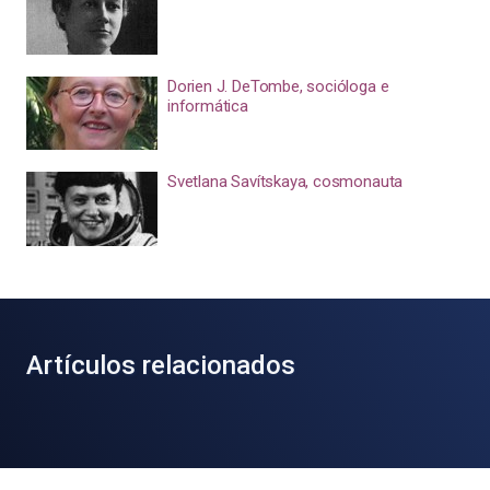
Dorien J. DeTombe, socióloga e
informática
Svetlana Savítskaya, cosmonauta
Artículos relacionados