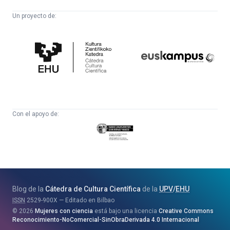
Un proyecto de:
Cátedra
Euskampus
de
Fundazioa
Cultura
Científica
Con el apoyo de:
Eusko
Jaurlaritza
-
Zientzia,
Unibertsitate
Blog de la
Cátedra de Cultura Científica
de la
UPV
/
EHU
eta
ISSN
2529-900X
Editado en Bilbao
Berrikuntza
2026
Mujeres con ciencia
está bajo una licencia
Creative Commons
Saila
Reconocimiento-NoComercial-SinObraDerivada 4.0 Internacional