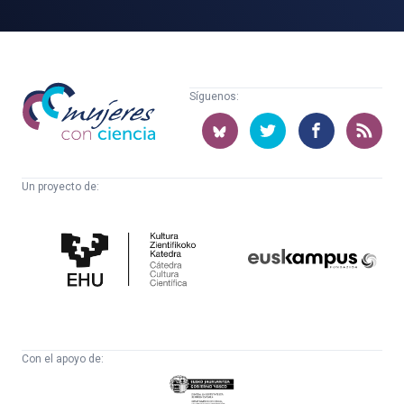
Mujeres
Síguenos:
con
ciencia
Un proyecto de:
Cátedra
Euskampus
de
Fundazioa
Cultura
Científica
Con el apoyo de:
Eusko