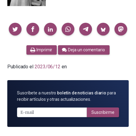
Compartir
Imprimir
Deja un comentario
Publicado el
2023/06/12
en
SUSCRÍBETE
Suscríbete a nuestro
boletín de noticias diario
para
POR
recibir artículos y otras actualizaciones.
E-
MAIL
Suscribirme