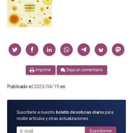
Compartir
Imprimir
Deja un comentario
Publicado el
2023/04/19
en
SUSCRÍBETE
Suscríbete a nuestro
boletín de noticias diario
para
POR
recibir artículos y otras actualizaciones.
E-
MAIL
Suscribirme