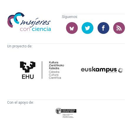
Mujeres
Síguenos:
con
ciencia
Un proyecto de:
Cátedra
Euskampus
de
Fundazioa
Cultura
Científica
Con el apoyo de:
Eusko
Jaurlaritza
-