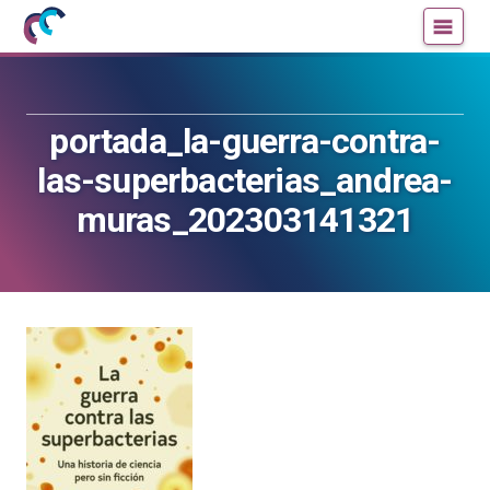
Mujeres
Un
con
blog
ciencia
de
—
la
portada_la-guerra-contra-
Cátedra
Cátedra
de
de
las-superbacterias_andrea-
Cultura
Cultura
muras_202303141321
Científica
Científica
de
de
la
la
UPV/EHU
UPV/EHU