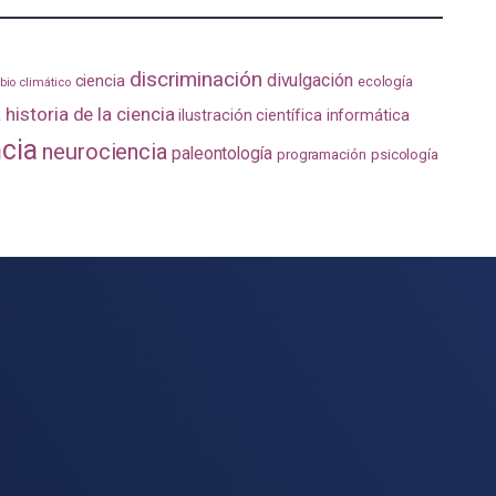
discriminación
divulgación
ciencia
ecología
io climático
a
historia de la ciencia
ilustración científica
informática
ncia
neurociencia
paleontología
programación
psicología