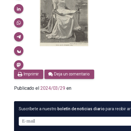
Imprimir
Deja un comentario
Publicado el
2024/03/29
en
SUSCRÍBETE
Suscríbete a nuestro
boletín de noticias diario
para recibir ar
POR
E-
MAIL