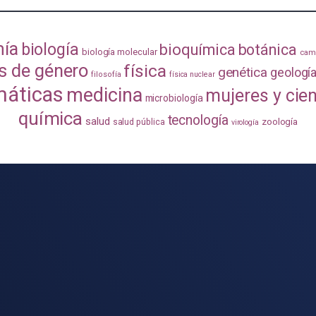
mía
biología
bioquímica
botánica
biología molecular
camb
s de género
física
genética
geologí
filosofía
física nuclear
áticas
medicina
mujeres y cie
microbiología
química
tecnología
salud
zoología
salud pública
virología