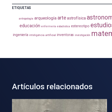
ETIQUETAS
astrono
arte
arqueología
astrofísica
antropología
estudio
educación
estereotipo
enfermería
estadistica
matem
ingeniería
inventoras
inteligencia artificial
investigación
Artículos relacionados