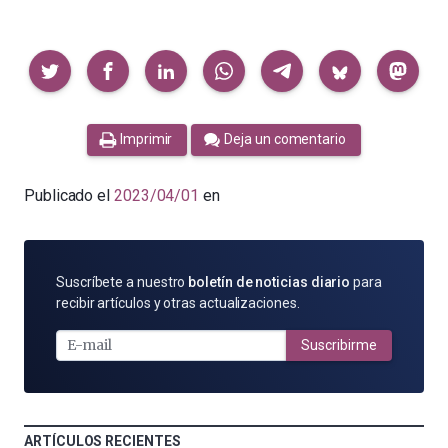
Compartir
Imprimir
Deja un comentario
Publicado el
2023/04/01
en
SUSCRÍBETE
Suscríbete a nuestro
boletín de noticias diario
para
POR
recibir artículos y otras actualizaciones.
E-
MAIL
Suscribirme
ARTÍCULOS RECIENTES