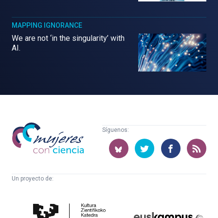
MAPPING IGNORANCE
We are not ‘in the singularity’ with
AI.
Mujeres
Síguenos:
con
ciencia
Un proyecto de:
Cátedra
Euskampus
de
Fundazioa
Cultura