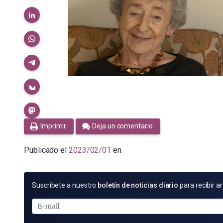
Imprimir
Deja un comentario
Publicado el
2023/02/01
en
SUSCRÍBETE
Suscríbete a nuestro
boletín de noticias diario
para recibir ar
POR
E-
MAIL