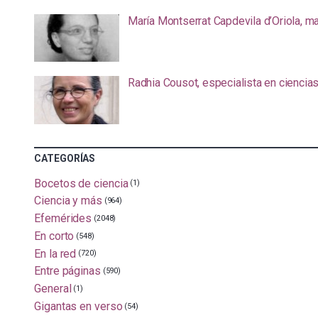
María Montserrat Capdevila d’Oriola, m
Radhia Cousot, especialista en ciencia
CATEGORÍAS
Bocetos de ciencia
(1)
Ciencia y más
(964)
Efemérides
(2048)
En corto
(548)
En la red
(720)
Entre páginas
(590)
General
(1)
Gigantas en verso
(54)