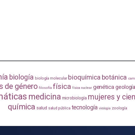
mía
biología
bioquímica
botánica
biología molecular
camb
s de género
física
genética
geologí
filosofía
física nuclear
áticas
medicina
mujeres y cie
microbiología
química
tecnología
salud
zoología
salud pública
virología