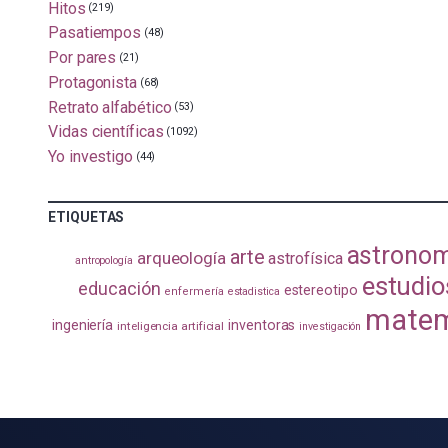
Hitos
(219)
Pasatiempos
(48)
Por pares
(21)
Protagonista
(68)
Retrato alfabético
(53)
Vidas científicas
(1092)
Yo investigo
(44)
ETIQUETAS
astrono
arte
arqueología
astrofísica
antropología
estudio
educación
estereotipo
enfermería
estadistica
matem
ingeniería
inventoras
inteligencia artificial
investigación