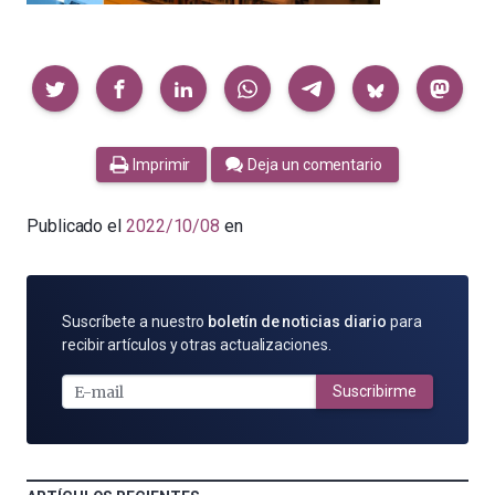
Compartir
Imprimir
Deja un comentario
Publicado el
2022/10/08
en
SUSCRÍBETE
Suscríbete a nuestro
boletín de noticias diario
para
POR
recibir artículos y otras actualizaciones.
E-
MAIL
Suscribirme