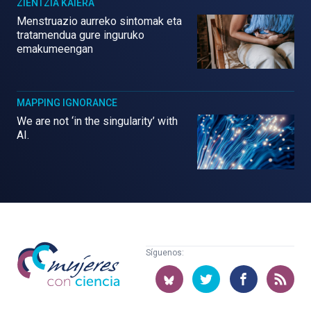
ZIENTZIA KAIERA
Menstruazio aurreko sintomak eta
tratamendua gure inguruko
emakumeengan
MAPPING IGNORANCE
We are not ‘in the singularity’ with
AI.
Mujeres
Síguenos:
con
ciencia