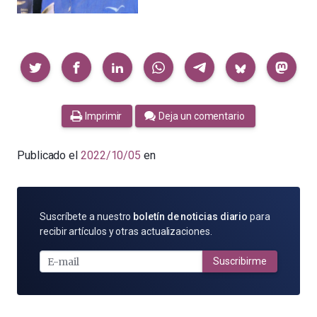
Compartir
Imprimir
Deja un comentario
Publicado el
2022/10/05
en
SUSCRÍBETE
Suscríbete a nuestro
boletín de noticias diario
para
POR
recibir artículos y otras actualizaciones.
E-
MAIL
Suscribirme