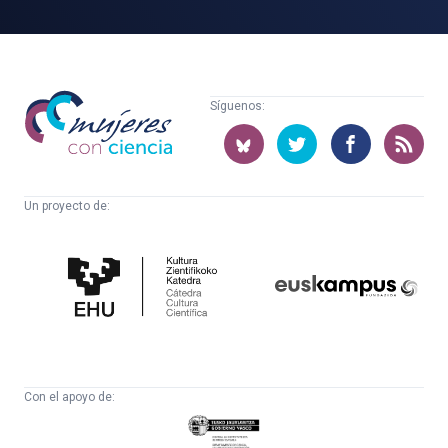
Mujeres
Síguenos:
con
ciencia
Un proyecto de:
Cátedra
Euskampus
de
Fundazioa
Cultura
Científica
Con el apoyo de:
Eusko