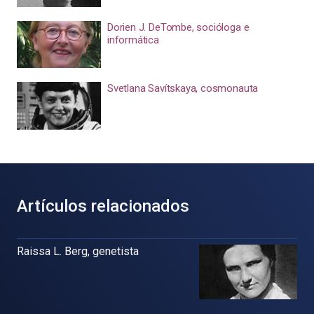
Dorien J. DeTombe, socióloga e
informática
Svetlana Savítskaya, cosmonauta
Artículos relacionados
Raissa L. Berg, genetista