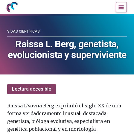
Mujeres
Un
con
blog
ciencia
de
—
la
VIDAS CIENTÍFICAS
Cátedra
Cátedra
Raissa L. Berg, genetista,
de
de
evolucionista y superviviente
Cultura
Cultura
Científica
Científica
de
de
la
la
UPV/EHU
UPV/EHU
Lectura accesible
Raissa L’vovna Berg exprimió el siglo XX de una
forma verdaderamente inusual: destacada
genetista, bióloga evolutiva, especialista en
genética poblacional y en morfología,