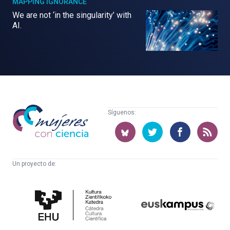
MAPPING IGNORANCE
We are not ‘in the singularity’ with
AI.
Mujeres
Síguenos:
con
ciencia
Un proyecto de:
Cátedra
Euskampus
de
Fundazioa
Cultura
Científica