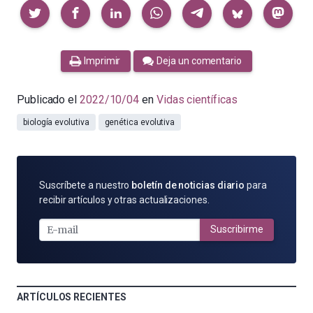
Compartir
Imprimir
Deja un comentario
Publicado el
2022/10/04
en
Vidas científicas
biología evolutiva
genética evolutiva
SUSCRÍBETE
Suscríbete a nuestro
boletín de noticias diario
para
POR
recibir artículos y otras actualizaciones.
E-
MAIL
Suscribirme
ARTÍCULOS RECIENTES