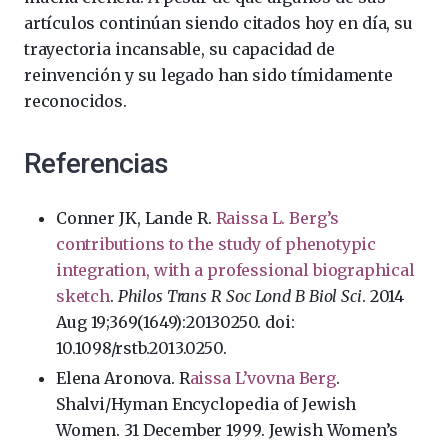
artículos continúan siendo citados hoy en día, su
trayectoria incansable, su capacidad de
reinvención y su legado han sido tímidamente
reconocidos.
Referencias
Conner JK, Lande R.
Raissa L. Berg’s
contributions to the study of phenotypic
integration, with a professional biographical
sketch
.
Philos Trans R Soc Lond B Biol Sci
. 2014
Aug 19;369(1649):20130250. doi:
10.1098/rstb.2013.0250.
Elena Aronova. R
aissa L’vovna Berg
.
Shalvi/Hyman Encyclopedia of Jewish
Women. 31 December 1999. Jewish Women’s