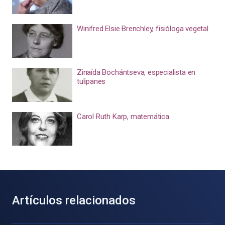
Winifred Elsie Brenchley, fisióloga vegetal
Zinaída Bochántseva, especialista en
tulipanes
Carol Ruth Karp, matemática
Artículos relacionados