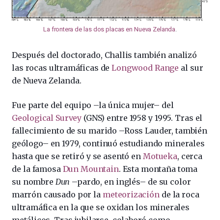
La frontera de las dos placas en Nueva Zelanda
.
Después del doctorado, Challis también analizó
las rocas ultramáficas de
Longwood Range
al sur
de Nueva Zelanda.
Fue parte del equipo –la única mujer– del
Geological Survey
(GNS) entre 1958 y 1995. Tras el
fallecimiento de su marido –Ross Lauder, también
geólogo– en 1979, continuó estudiando minerales
hasta que se retiró y se asentó en
Motueka
, cerca
de la famosa
Dun Mountain
. Esta montaña toma
su nombre
Dun
–pardo, en inglés– de su color
marrón causado por la
meteorización
de la roca
ultramáfica en la que se oxidan los minerales
metálicos. Tras jubilarse, colaboró como