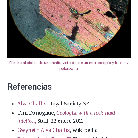
El mineral biotita de un granito visto desde un microscopio y bajo luz
polarizada
.
Referencias
Alva Challis
, Royal Society NZ
Tim Donoghue,
Geologist with a rock-hard
intellect,
Stuff, 22 enero 2011
Gwyneth Alva Challis
, Wikipedia