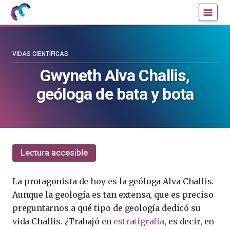
Mujeres
Un
con
blog
ciencia
de
—
la
VIDAS CIENTÍFICAS
Cátedra
Cátedra
Gwyneth Alva Challis,
de
de
geóloga de bata y bota
Cultura
Cultura
Científica
Científica
de
de
la
la
UPV/EHU
UPV/EHU
Lectura accesible
La protagonista de hoy es la geóloga Alva Challis.
Aunque la geología es tan extensa, que es preciso
preguntarnos a qué tipo de geología dedicó su
vida Challis. ¿Trabajó en
estratigrafía
, es decir, en