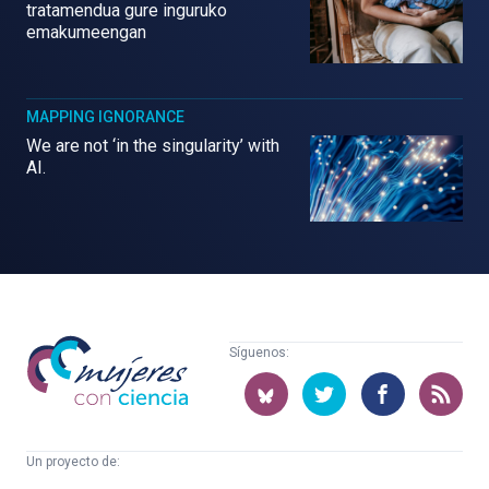
tratamendua gure inguruko
emakumeengan
MAPPING IGNORANCE
We are not ‘in the singularity’ with
AI.
Mujeres
Síguenos:
con
ciencia
Un proyecto de: