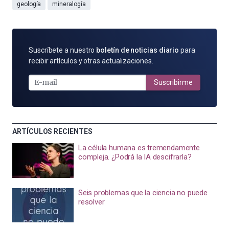
geología
mineralogía
SUSCRÍBETE
Suscríbete a nuestro
boletín de noticias diario
para
POR
recibir artículos y otras actualizaciones.
E-
MAIL
Suscribirme
ARTÍCULOS RECIENTES
La célula humana es tremendamente
compleja. ¿Podrá la IA descifrarla?
Seis problemas que la ciencia no puede
resolver