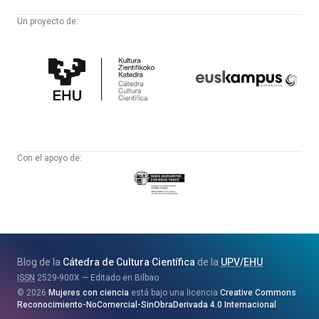
Un proyecto de:
Cátedra
Euskampus
de
Fundazioa
Cultura
Científica
Con el apoyo de:
Eusko
Jaurlaritza
-
Zientzia,
Unibertsitate
Blog de la
Cátedra de Cultura Científica
de la
UPV
/
EHU
eta
ISSN
2529-900X
Editado en Bilbao
Berrikuntza
2026
Mujeres con ciencia
está bajo una licencia
Creative Commons
Saila
Reconocimiento-NoComercial-SinObraDerivada 4.0 Internacional