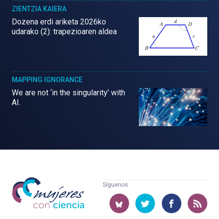
ZIENTZIA KAIERA
Dozena erdi ariketa 2026ko
udarako (2): trapezioaren aldea
MAPPING IGNORANCE
We are not ‘in the singularity’ with
AI.
Mujeres
Síguenos:
con
ciencia