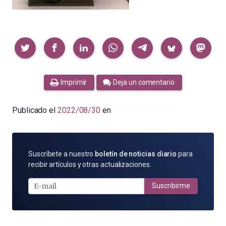
Compartir
Imprimir
Deja un comentario
Publicado el
2022/08/30
en
SUSCRÍBETE
Suscríbete a nuestro
boletín de noticias diario
para
POR
recibir artículos y otras actualizaciones.
E-
MAIL
Suscribirme