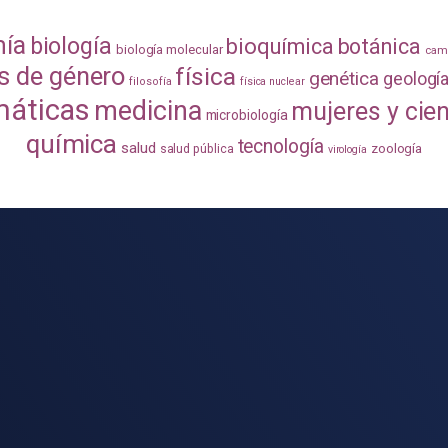
mía
biología
bioquímica
botánica
biología molecular
camb
s de género
física
genética
geologí
filosofía
física nuclear
áticas
medicina
mujeres y cie
microbiología
química
tecnología
salud
zoología
salud pública
virología