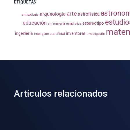
ETIQUETAS
astrono
arte
arqueología
astrofísica
antropología
estudio
educación
estereotipo
enfermería
estadistica
matem
ingeniería
inventoras
inteligencia artificial
investigación
Artículos relacionados