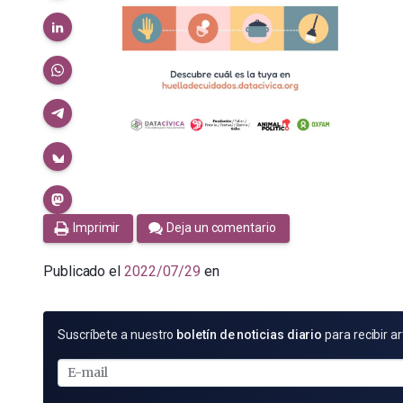
Imprimir
Deja un comentario
Publicado el
2022/07/29
en
SUSCRÍBETE
Suscríbete a nuestro
boletín de noticias diario
para recibir ar
POR
E-
MAIL