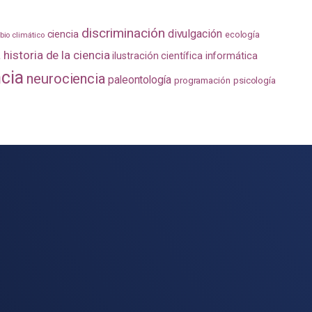
discriminación
divulgación
ciencia
ecología
io climático
a
historia de la ciencia
ilustración científica
informática
ncia
neurociencia
paleontología
programación
psicología