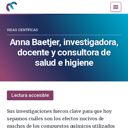
Mujeres
Un
con
blog
ciencia
de
—
la
VIDAS CIENTÍFICAS
Cátedra
Cátedra
Anna Baetjer, investigadora,
de
de
docente y consultora de
Cultura
Cultura
Científica
Científica
salud e higiene
de
de
la
la
UPV/EHU
UPV/EHU
Lectura accesible
Sus investigaciones fueron clave para que hoy
sepamos cuáles son los efectos nocivos de
muchos de los compuestos químicos utilizados