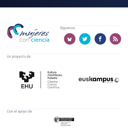
Mujeres
Síguenos:
con
ciencia
Un proyecto de:
Cátedra
Euskampus
de
Fundazioa
Cultura
Científica
Con el apoyo de:
Eusko
Jaurlaritza