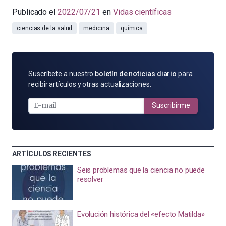
Publicado el
2022/07/21
en
Vidas científicas
ciencias de la salud
medicina
química
SUSCRÍBETE
Suscríbete a nuestro
boletín de noticias diario
para
POR
recibir artículos y otras actualizaciones.
E-
MAIL
Suscribirme
ARTÍCULOS RECIENTES
Seis problemas que la ciencia no puede
resolver
Evolución histórica del «efecto Matilda»