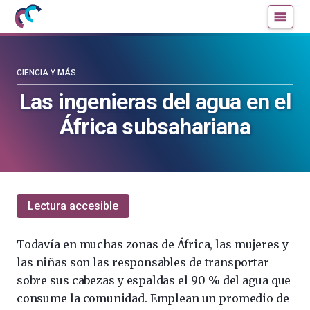
Mujeres
Un
con
blog
ciencia
de
—
la
CIENCIA Y MÁS
Cátedra
Cátedra
Las ingenieras del agua en el
de
de
África subsahariana
Cultura
Cultura
Científica
Científica
de
de
la
la
UPV/EHU
UPV/EHU
Lectura accesible
Todavía en muchas zonas de África, las mujeres y
las niñas son las responsables de transportar
sobre sus cabezas y espaldas el 90 % del agua que
consume la comunidad. Emplean un promedio de