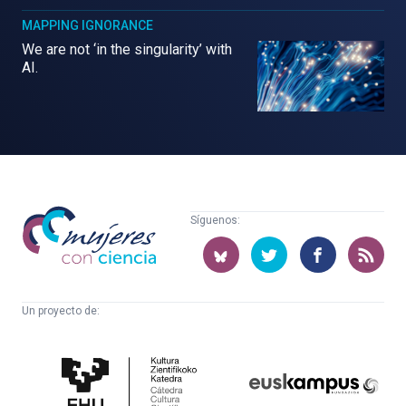
MAPPING IGNORANCE
We are not ‘in the singularity’ with
AI.
Mujeres
Síguenos:
con
ciencia
Un proyecto de:
Cátedra
Euskampus
de
Fundazioa
Cultura
Científica