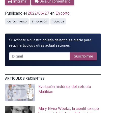
Imprimir
Deja un comentario
Publicado el
2022/06/27
en
En corto
conocimiento
innovación
robótica
SUSCRÍBETE
Suscríbete a nuestro
boletín de noticias diario
para
POR
recibir artículos y otras actualizaciones.
E-
MAIL
Suscribirme
ARTÍCULOS RECIENTES
Evolución histórica del «efecto
Matilda»
Mary Elvira Weeks, la científica que