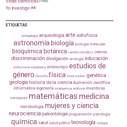
Vidas científicas
(1092)
Yo investigo
(44)
ETIQUETAS
arte
arqueología
astrofísica
antropología
astronomía
biología
biología molecular
bioquímica
botánica
ciencia
cambio climático
discriminación
educación
divulgación
ecología
estudios de
estereotipo
enfermería
estadistica
género
física
genética
filosofía
física nuclear
geología
historia de la ciencia
ilustración científica
informática
ingeniería
inventoras
inteligencia artificial
matemáticas
medicina
investigación
mujeres y ciencia
microbiología
neurociencia
paleontología
programación
psicología
química
tecnología
salud
salud pública
virología