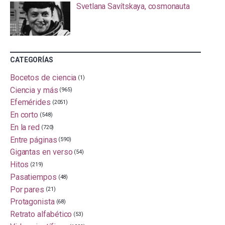
Svetlana Savítskaya, cosmonauta
CATEGORÍAS
Bocetos de ciencia
(1)
Ciencia y más
(965)
Efemérides
(2051)
En corto
(548)
En la red
(720)
Entre páginas
(590)
Gigantas en verso
(54)
Hitos
(219)
Pasatiempos
(48)
Por pares
(21)
Protagonista
(68)
Retrato alfabético
(53)