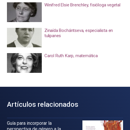
Winifred Elsie Brenchley, fisióloga vegetal
Zinaída Bochántseva, especialista en
tulipanes
Carol Ruth Karp, matemática
Artículos relacionados
Guía para incorporar la
perspectiva de género a la