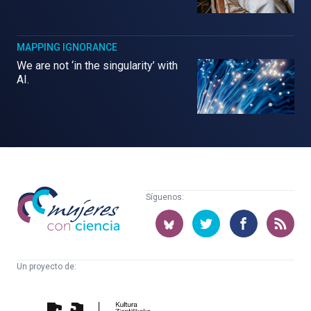
MAPPING IGNORANCE
We are not ‘in the singularity’ with
AI.
Mujeres
Síguenos:
con
ciencia
Un proyecto de:
Cátedra
Euskampus
de
Fundazioa