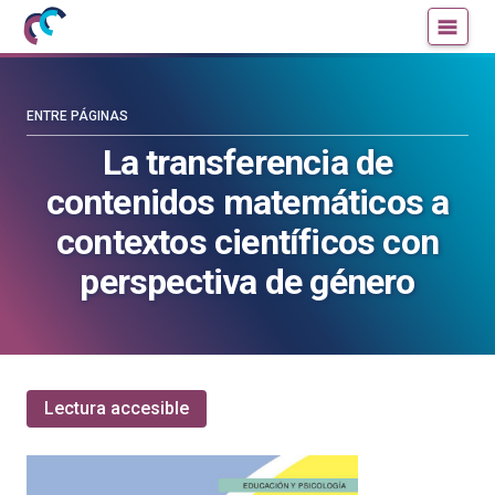
Mujeres
Un
con
blog
ciencia
de
—
la
ENTRE PÁGINAS
Cátedra
Cátedra
La transferencia de
de
de
contenidos matemáticos a
Cultura
Cultura
Científica
Científica
contextos científicos con
de
de
perspectiva de género
la
la
UPV/EHU
UPV/EHU
Lectura accesible