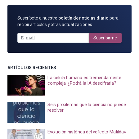
SUSCRÍBETE
Suscríbete a nuestro
boletín de noticias diario
para
POR
recibir artículos y otras actualizaciones.
E-
MAIL
Suscribirme
ARTÍCULOS RECIENTES
La célula humana es tremendamente
compleja. ¿Podrá la IA descifrarla?
Seis problemas que la ciencia no puede
resolver
Evolución histórica del «efecto Matilda»