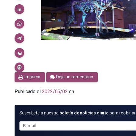
Imprimir
Deja un comentario
Publicado el
2022/05/02
en
SUSCRÍBETE
Suscríbete a nuestro
boletín de noticias diario
para recibir ar
POR
E-
MAIL