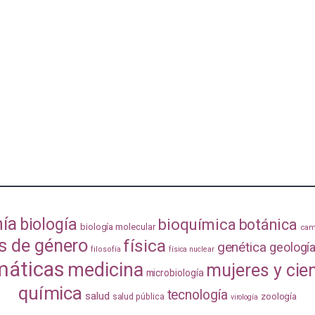
ía
biología
bioquímica
botánica
biología molecular
cam
s de género
física
genética
geologí
filosofía
física nuclear
áticas
medicina
mujeres y cie
microbiología
química
tecnología
salud
zoología
salud pública
virología