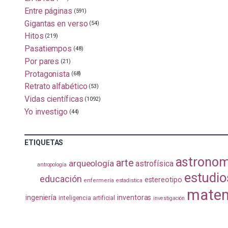
Entre páginas
(591)
Gigantas en verso
(54)
Hitos
(219)
Pasatiempos
(48)
Por pares
(21)
Protagonista
(68)
Retrato alfabético
(53)
Vidas científicas
(1092)
Yo investigo
(44)
ETIQUETAS
astronom
arte
arqueología
astrofísica
antropología
estudio
educación
estereotipo
enfermería
estadistica
matem
ingeniería
inventoras
inteligencia artificial
investigación