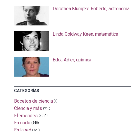
Dorothea Klumpke Roberts, astrónoma
Linda Goldway Keen, matemática
Edda Adler, química
CATEGORÍAS
Bocetos de ciencia
(1)
Ciencia y más
(965)
Efemérides
(2051)
En corto
(548)
En la red
(721)