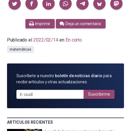
Compartir
Imprimir
Deja un comentario
Publicado el
2022/02/14
en
En corto
matemáticas
SUSCRÍBETE
Suscríbete a nuestro
boletín de noticias diario
para
POR
recibir artículos y otras actualizaciones.
E-
MAIL
Suscribirme
ARTÍCULOS RECIENTES