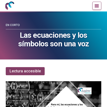
Mujeres
Un
con
blog
ciencia
de
—
la
EN CORTO
Cátedra
Cátedra
Las ecuaciones y los
de
de
símbolos son una voz
Cultura
Cultura
Científica
Científica
de
de
la
la
UPV/EHU
UPV/EHU
Lectura accesible