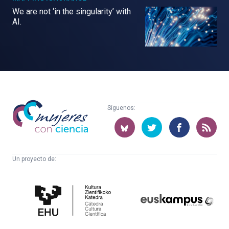
We are not ‘in the singularity’ with
AI.
Mujeres
Síguenos:
con
ciencia
Un proyecto de:
Cátedra
Euskampus
de
Fundazioa
Cultura
Científica