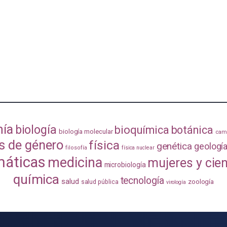
mía
biología
bioquímica
botánica
biología molecular
camb
s de género
física
genética
geologí
filosofía
física nuclear
áticas
medicina
mujeres y cie
microbiología
química
tecnología
salud
zoología
salud pública
virología