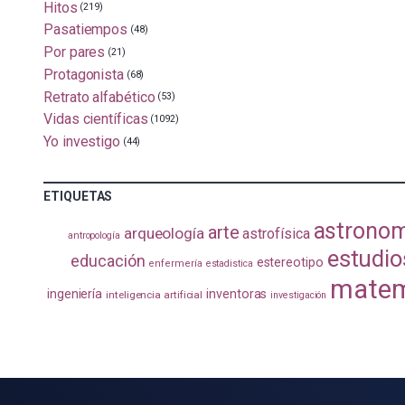
Hitos
(219)
Pasatiempos
(48)
Por pares
(21)
Protagonista
(68)
Retrato alfabético
(53)
Vidas científicas
(1092)
Yo investigo
(44)
ETIQUETAS
astrono
arte
arqueología
astrofísica
antropología
estudio
educación
estereotipo
enfermería
estadistica
matem
ingeniería
inventoras
inteligencia artificial
investigación