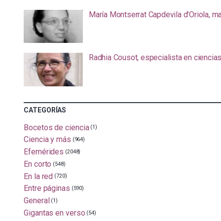
María Montserrat Capdevila d’Oriola, m
Radhia Cousot, especialista en ciencia
CATEGORÍAS
Bocetos de ciencia
(1)
Ciencia y más
(964)
Efemérides
(2048)
En corto
(548)
En la red
(720)
Entre páginas
(590)
General
(1)
Gigantas en verso
(54)