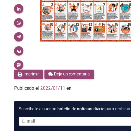
Imprimir
Deja un comentario
Publicado el
2022/01/11
en
SUSCRÍBETE
Suscríbete a nuestro
boletín de noticias diario
para recibir ar
POR
E-
MAIL