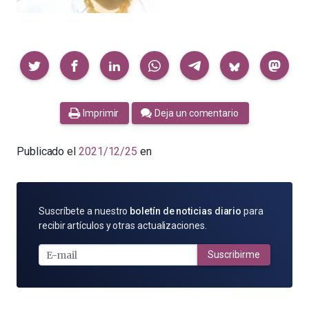
Compartir
Imprimir
Deja un comentario
Publicado el
2021/12/25
en
SUSCRÍBETE
Suscríbete a nuestro
boletín de noticias diario
para
POR
recibir artículos y otras actualizaciones.
E-
MAIL
Suscribirme