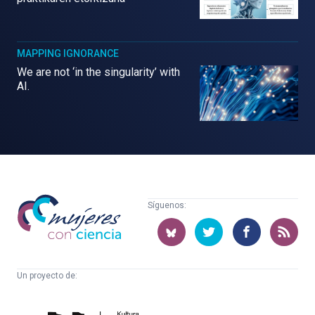
MAPPING IGNORANCE
We are not ‘in the singularity’ with
AI.
Mujeres
Síguenos:
con
ciencia
Un proyecto de:
Cátedra
Euskampus
de
Fundazioa