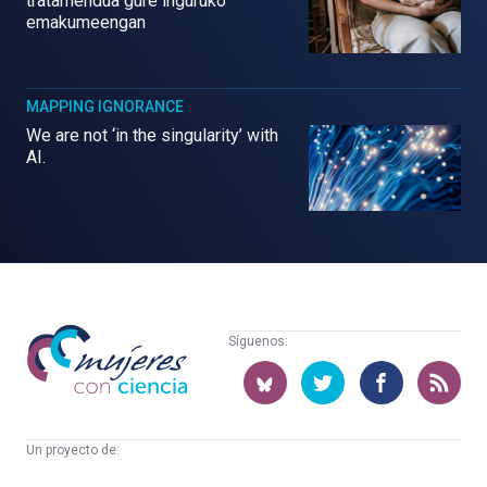
tratamendua gure inguruko
emakumeengan
MAPPING IGNORANCE
We are not ‘in the singularity’ with
AI.
Mujeres
Síguenos:
con
ciencia
Un proyecto de:
Cátedra
Euskampus