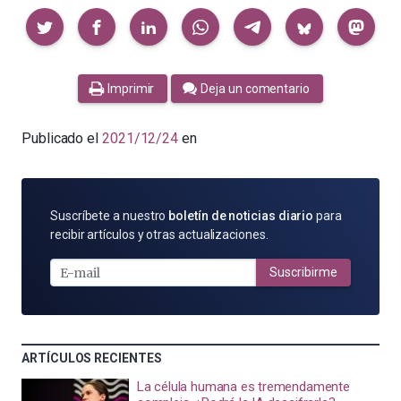
Compartir
Imprimir
Deja un comentario
Publicado el
2021/12/24
en
SUSCRÍBETE
Suscríbete a nuestro
boletín de noticias diario
para
POR
recibir artículos y otras actualizaciones.
E-
MAIL
Suscribirme
ARTÍCULOS RECIENTES
La célula humana es tremendamente