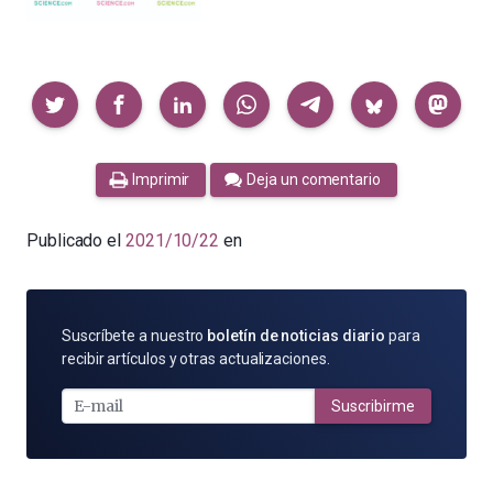
Compartir
Imprimir
Deja un comentario
Publicado el
2021/10/22
en
SUSCRÍBETE
Suscríbete a nuestro
boletín de noticias diario
para
POR
recibir artículos y otras actualizaciones.
E-
MAIL
Suscribirme