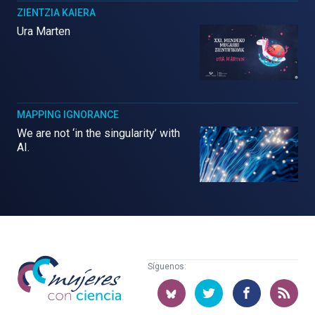
ZIENTZIA KAIERA
Ura Marten
MAPPING IGNORANCE
We are not ‘in the singularity’ with
AI.
Mujeres
Síguenos:
con
ciencia