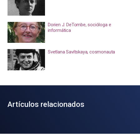
Dorien J. DeTombe, socióloga e
informática
Svetlana Savítskaya, cosmonauta
Artículos relacionados