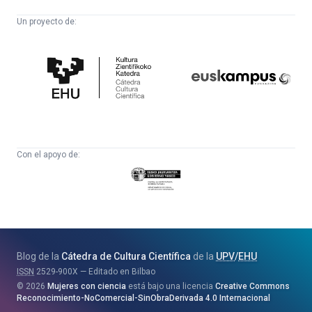
Un proyecto de:
Cátedra
Euskampus
de
Fundazioa
Cultura
Científica
Con el apoyo de:
Eusko
Jaurlaritza
-
Zientzia,
Unibertsitate
Blog de la
Cátedra de Cultura Científica
de la
UPV
/
EHU
eta
ISSN
2529-900X
Editado en Bilbao
Berrikuntza
2026
Mujeres con ciencia
está bajo una licencia
Creative Commons
Saila
Reconocimiento-NoComercial-SinObraDerivada 4.0 Internacional