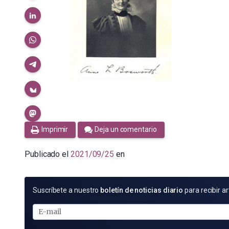
Imprimir
Deja un comentario
Publicado el
2021/09/25
en
SUSCRÍBETE
Suscríbete a nuestro
boletín de noticias diario
para recibir ar
POR
E-
MAIL