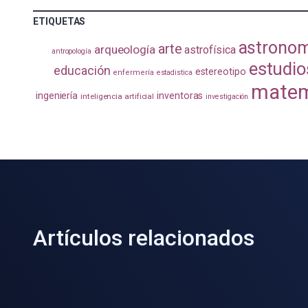
ETIQUETAS
astrono
arte
arqueología
astrofísica
antropología
estudio
educación
estereotipo
enfermería
estadistica
matem
ingeniería
inventoras
inteligencia artificial
investigación
Artículos relacionados