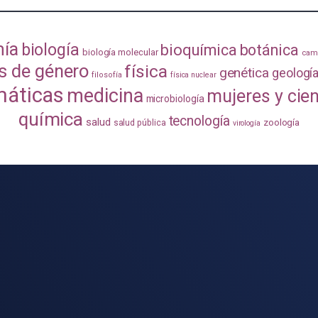
mía
biología
bioquímica
botánica
biología molecular
camb
s de género
física
genética
geologí
filosofía
física nuclear
áticas
medicina
mujeres y cie
microbiología
química
tecnología
salud
zoología
salud pública
virología