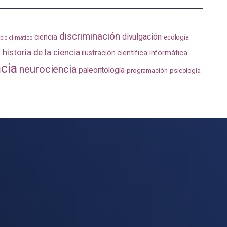
discriminación
divulgación
ciencia
ecología
io climático
a
historia de la ciencia
ilustración científica
informática
ncia
neurociencia
paleontología
programación
psicología