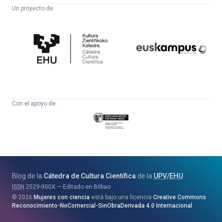
Un proyecto de:
Cátedra
Euskampus
de
Fundazioa
Cultura
Científica
Con el apoyo de:
Eusko
Jaurlaritza
-
Zientzia,
Unibertsitate
Blog de la
Cátedra de Cultura Científica
de la
UPV
/
EHU
eta
ISSN
2529-900X
Editado en Bilbao
Berrikuntza
2026
Mujeres con ciencia
está bajo una licencia
Creative Commons
Saila
Reconocimiento-NoComercial-SinObraDerivada 4.0 Internacional