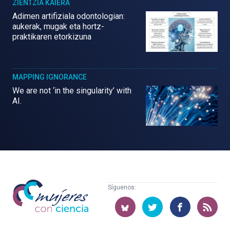
ZIENTZIA KAIERA
Adimen artifiziala odontologian:
aukerak, mugak eta hortz-
praktikaren etorkizuna
MAPPING IGNORANCE
We are not ‘in the singularity’ with
AI.
Mujeres
Síguenos:
con
ciencia