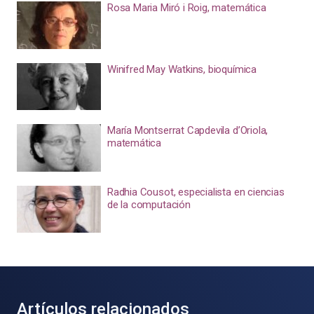
Rosa Maria Miró i Roig, matemática
Winifred May Watkins, bioquímica
María Montserrat Capdevila d’Oriola,
matemática
Radhia Cousot, especialista en ciencias
de la computación
Artículos relacionados