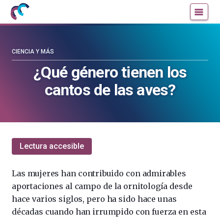
Mujeres
Un
con
blog
ciencia
de
—
la
CIENCIA Y MÁS
Cátedra
Cátedra
¿Qué género tienen los
de
de
cantos de las aves?
Cultura
Cultura
Científica
Científica
de
de
la
la
UPV/EHU
UPV/EHU
Lectura accesible
Las mujeres han contribuido con admirables
aportaciones al campo de la ornitología desde
hace varios siglos, pero ha sido hace unas
décadas cuando han irrumpido con fuerza en esta