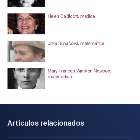
Helen Caldicott, médica
Jitka Dupačová, matemática
Mary Frances Winston Newson,
matemática
Artículos relacionados