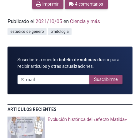
Imprimir
4 comentarios
Publicado el
2021/10/05
en
Ciencia y más
estudios de género
ornitología
SUSCRÍBETE
Suscríbete a nuestro
boletín de noticias diario
para
POR
recibir artículos y otras actualizaciones.
E-
MAIL
Suscribirme
ARTÍCULOS RECIENTES
Evolución histórica del «efecto Matilda»