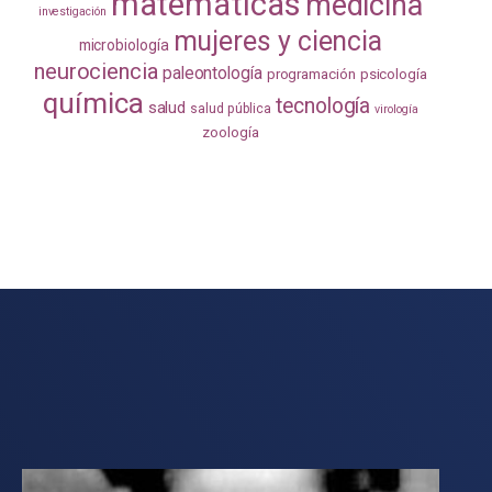
matemáticas
medicina
investigación
mujeres y ciencia
microbiología
neurociencia
paleontología
programación
psicología
química
tecnología
salud
salud pública
virología
zoología