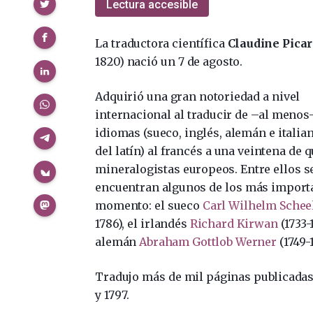
Compartir
Lectura accesible
La traductora científica
Claudine Picar
1820) nació un 7 de agosto.
Adquirió una gran notoriedad a nivel
internacional al traducir de –al menos
idiomas (sueco, inglés, alemán e italian
del latín) al francés a una veintena de 
mineralogistas europeos. Entre ellos s
encuentran algunos de los más import
momento: el sueco
Carl Wilhelm Schee
1786), el irlandés
Richard Kirwan
(1733-1
alemán
Abraham Gottlob Werner
(1749-1
Tradujo más de mil páginas publicadas
y 1797.