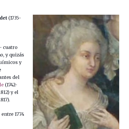
det
(1735-
– cuatro
o, y quizás
químicos y
e
antes del
le
(1742-
812) y el
817).
 entre 1774