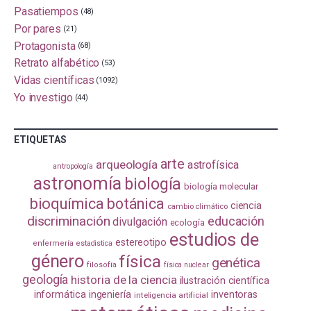
Pasatiempos
(48)
Por pares
(21)
Protagonista
(68)
Retrato alfabético
(53)
Vidas científicas
(1092)
Yo investigo
(44)
ETIQUETAS
arte
arqueología
astrofísica
antropología
astronomía
biología
biología molecular
bioquímica
botánica
ciencia
cambio climático
discriminación
educación
divulgación
ecología
estudios de
estereotipo
enfermería
estadistica
género
física
genética
filosofía
física nuclear
geología
historia de la ciencia
ilustración científica
informática
ingeniería
inventoras
inteligencia artificial