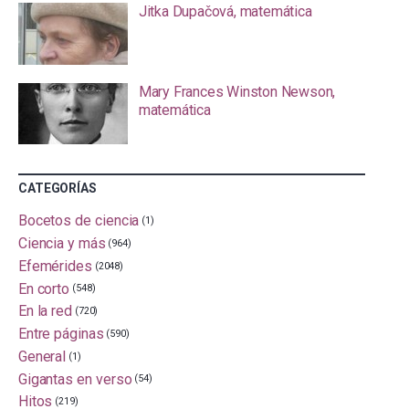
Jitka Dupačová, matemática
Mary Frances Winston Newson,
matemática
CATEGORÍAS
Bocetos de ciencia
(1)
Ciencia y más
(964)
Efemérides
(2048)
En corto
(548)
En la red
(720)
Entre páginas
(590)
General
(1)
Gigantas en verso
(54)
Hitos
(219)