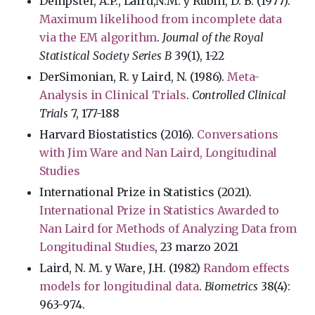
Dempster, A.P., Laird,N.M. y Rubin, D. B. (1977).
Maximum likelihood from incomplete data
via the EM algorithm
.
Journal of the Royal
Statistical Society Series B
39(1), 1-22
DerSimonian, R. y Laird, N. (1986).
Meta-
Analysis in Clinical Trials
.
Controlled Clinical
Trials
7, 177-188
Harvard Biostatistics (2016).
Conversations
with Jim Ware and Nan Laird, Longitudinal
Studies
International Prize in Statistics (2021).
International Prize in Statistics Awarded to
Nan Laird for Methods of Analyzing Data from
Longitudinal Studies
, 23 marzo 2021
Laird, N. M. y Ware, J.H. (1982)
Random effects
models for longitudinal data
.
Biometrics
38(4):
963-974.