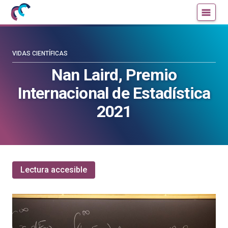
Mujeres
Un
con
blog
ciencia
de
—
la
VIDAS CIENTÍFICAS
Cátedra
Cátedra
Nan Laird, Premio
de
de
Internacional de Estadística
Cultura
Cultura
Científica
Científica
2021
de
de
la
la
UPV/EHU
UPV/EHU
Lectura accesible