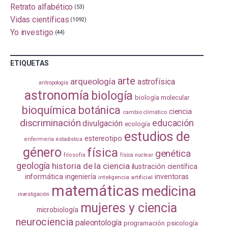
Retrato alfabético
(53)
Vidas científicas
(1092)
Yo investigo
(44)
ETIQUETAS
arte
arqueología
astrofísica
antropología
astronomía
biología
biología molecular
bioquímica
botánica
ciencia
cambio climático
discriminación
educación
divulgación
ecología
estudios de
estereotipo
enfermería
estadistica
género
física
genética
filosofía
física nuclear
geología
historia de la ciencia
ilustración científica
informática
ingeniería
inventoras
inteligencia artificial
matemáticas
medicina
investigación
mujeres y ciencia
microbiología
neurociencia
paleontología
programación
psicología