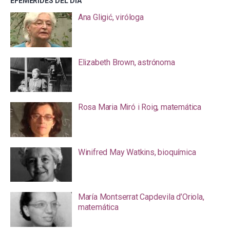
EFEMÉRIDES DEL DÍA
Ana Gligić, viróloga
Elizabeth Brown, astrónoma
Rosa Maria Miró i Roig, matemática
Winifred May Watkins, bioquímica
María Montserrat Capdevila d’Oriola,
matemática