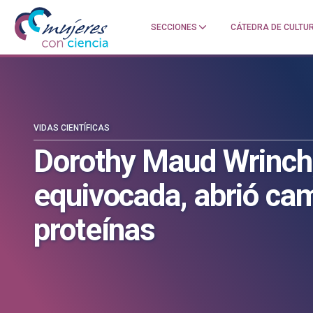
SECCIONES
CÁTEDRA DE CULTUR
Mujeres
Un
con
blog
ciencia
de
—
la
Cátedra
Cátedra
de
de
VIDAS CIENTÍFICAS
Cultura
Cultura
Dorothy Maud Wrinch,
Científica
Científica
de
de
equivocada, abrió cami
la
la
UPV/EHU
UPV/EHU
proteínas