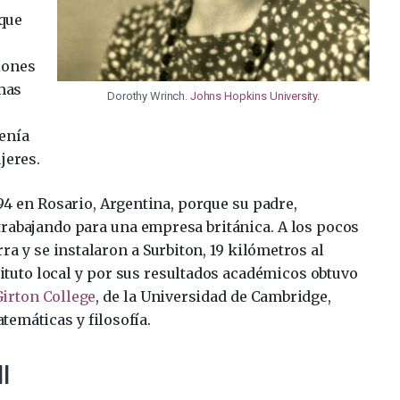
 que
iones
emas
Dorothy Wrinch.
Johns Hopkins University
.
tenía
jeres.
94 en Rosario, Argentina, porque su padre,
 trabajando para una empresa británica. A los pocos
rra y se instalaron a Surbiton, 19 kilómetros al
stituto local y por sus resultados académicos obtuvo
irton College
, de la Universidad de Cambridge,
temáticas y filosofía.
l