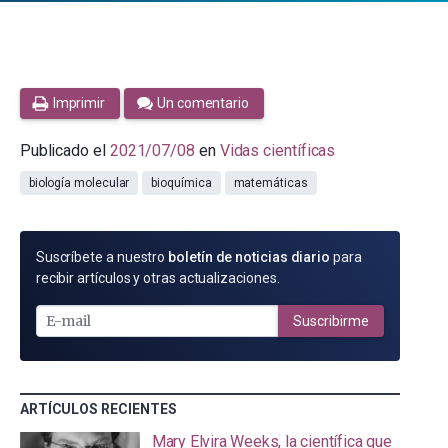
Imprimir
Un comentario
Publicado el
2021/07/08
en
Vidas científicas
biología molecular
bioquímica
matemáticas
SUSCRÍBETE
Suscríbete a nuestro
boletín de noticias diario
para
POR
recibir artículos y otras actualizaciones.
E-
MAIL
Suscribirme
ARTÍCULOS RECIENTES
Mary Elvira Weeks, la científica que