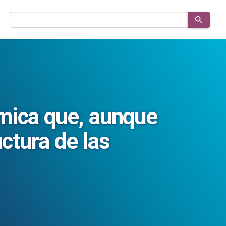
Buscar
en
el
sitio
mica que, aunque
uctura de las