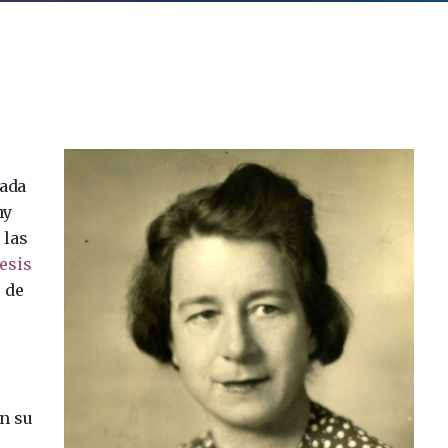
rada
hy
 las
esis
s de
n su