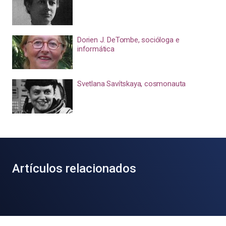
Dorien J. DeTombe, socióloga e
informática
Svetlana Savítskaya, cosmonauta
Artículos relacionados