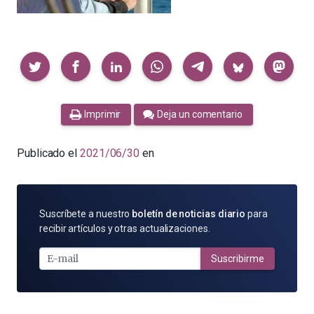
Compartir
Imprimir
Deja un comentario
Publicado el
2021/06/30
en
SUSCRÍBETE
Suscríbete a nuestro
boletín de noticias diario
para
POR
recibir artículos y otras actualizaciones.
E-
MAIL
Suscribirme