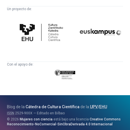
Un proyecto de:
Cátedra
Euskampus
de
Fundazioa
Cultura
Científica
Con el apoyo de:
Eusko
Jaurlaritza
-
Zientzia,
Unibertsitate
Blog de la
Cátedra de Cultura Científica
de la
UPV
/
EHU
eta
ISSN
2529-900X
Editado en Bilbao
Berrikuntza
2026
Mujeres con ciencia
está bajo una licencia
Creative Commons
Saila
Reconocimiento-NoComercial-SinObraDerivada 4.0 Internacional