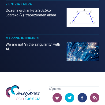
ZIENTZIA KAIERA
Dozena erdi ariketa 2026ko
udarako (2): trapezioaren aldea
MAPPING IGNORANCE
We are not ‘in the singularity’ with
AI.
Mujeres
Síguenos:
con
ciencia