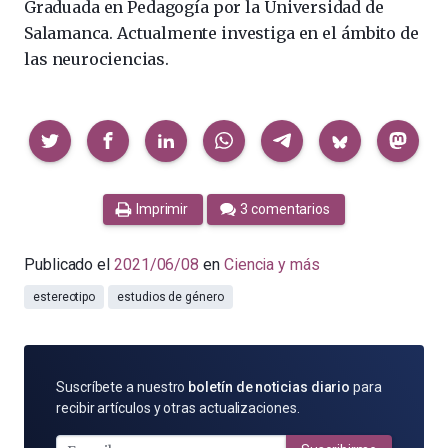
Graduada en Pedagogía por la Universidad de
Salamanca. Actualmente investiga en el ámbito de
las neurociencias.
Compartir
Imprimir
3 comentarios
Publicado el
2021/06/08
en
Ciencia y más
estereotipo
estudios de género
SUSCRÍBETE
Suscríbete a nuestro
boletín de noticias diario
para
POR
recibir artículos y otras actualizaciones.
E-