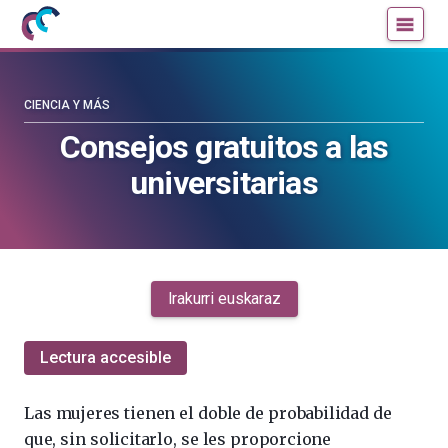
Mujeres
Un
con
blog
ciencia
de
—
la
CIENCIA Y MÁS
Cátedra
Cátedra
Consejos gratuitos a las
de
de
universitarias
Cultura
Cultura
Científica
Científica
de
de
la
la
UPV/EHU
UPV/EHU
Irakurri euskaraz
Lectura accesible
Las mujeres tienen el doble de probabilidad de
que, sin solicitarlo, se les proporcione