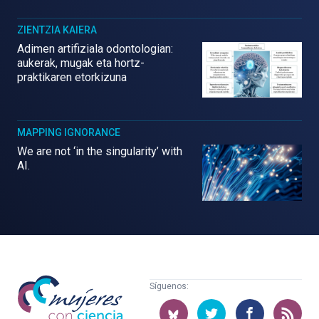
ZIENTZIA KAIERA
Adimen artifiziala odontologian:
aukerak, mugak eta hortz-
praktikaren etorkizuna
MAPPING IGNORANCE
We are not ‘in the singularity’ with
AI.
Mujeres
Síguenos:
con
ciencia