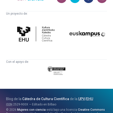
Un proyecto de:
Cátedra
Euskampus
de
Fundazioa
Cultura
Científica
Con el apoyo de:
Eusko
Jaurlaritza
-
Zientzia,
Unibertsitate
Blog de la
Cátedra de Cultura Científica
de la
UPV
/
EHU
eta
ISSN
2529-900X
Editado en Bilbao
Berrikuntza
2026
Mujeres con ciencia
está bajo una licencia
Creative Commons
Saila