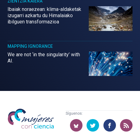
ZIENTZIA KAIERA
Ibaiak noraezean: klima-aldaketak
izugarri azkartu du Himalaiako
ibilguen transformazioa
MAPPING IGNORANCE
We are not ‘in the singularity’ with
AI.
Mujeres
Síguenos:
con
ciencia