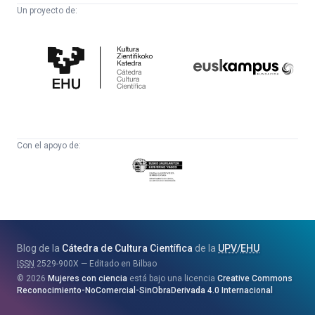
Un proyecto de:
Cátedra
Euskampus
de
Fundazioa
Cultura
Científica
Con el apoyo de:
Eusko
Jaurlaritza
-
Zientzia,
Unibertsitate
Blog de la
Cátedra de Cultura Científica
de la
UPV
/
EHU
eta
ISSN
2529-900X
Editado en Bilbao
Berrikuntza
2026
Mujeres con ciencia
está bajo una licencia
Creative Commons
Saila
Reconocimiento-NoComercial-SinObraDerivada 4.0 Internacional