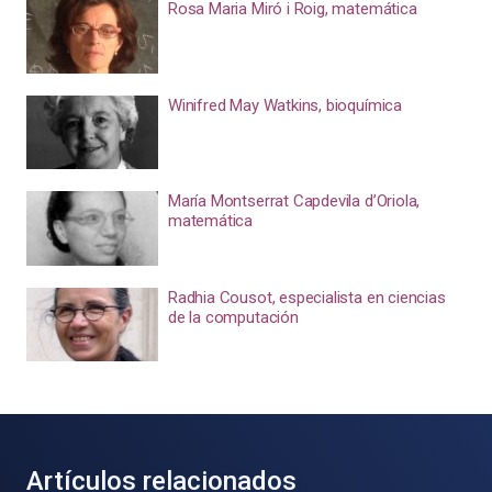
Rosa Maria Miró i Roig, matemática
Winifred May Watkins, bioquímica
María Montserrat Capdevila d’Oriola,
matemática
Radhia Cousot, especialista en ciencias
de la computación
Artículos relacionados