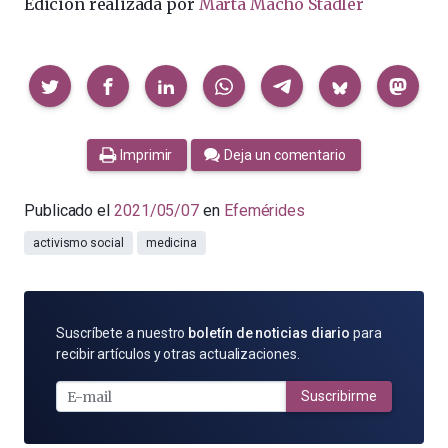
Edición realizada por
Marta Macho Stadler
Compartir
Imprimir
Deja un comentario
Publicado el
2021/05/07
en
Efemérides
activismo social
medicina
SUSCRÍBETE
Suscríbete a nuestro
boletín de noticias diario
para
POR
recibir artículos y otras actualizaciones.
E-
MAIL
Suscribirme