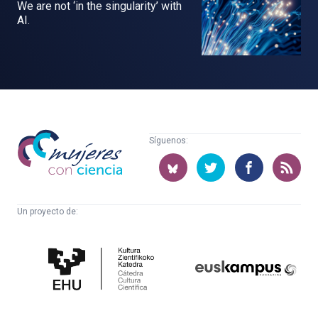
We are not ‘in the singularity’ with
AI.
Mujeres
Síguenos:
con
ciencia
Un proyecto de:
Cátedra
Euskampus
de
Fundazioa
Cultura
Científica