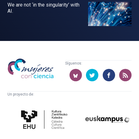
We are not ‘in the singularity’ with
AI.
Mujeres
Síguenos:
con
ciencia
Un proyecto de:
Cátedra
Euskampus
de
Fundazioa
Cultura
Científica