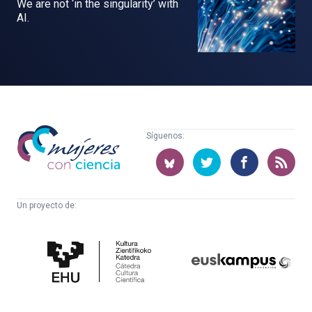
We are not ‘in the singularity’ with
AI.
Mujeres
Síguenos:
con
ciencia
Un proyecto de:
Cátedra
Euskampus
de
Fundazioa
Cultura
Científica