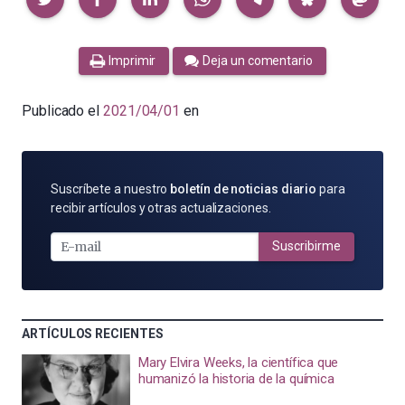
Imprimir
Deja un comentario
Publicado el
2021/04/01
en
SUSCRÍBETE
Suscríbete a nuestro
boletín de noticias diario
para
POR
recibir artículos y otras actualizaciones.
E-
MAIL
Suscribirme
ARTÍCULOS RECIENTES
Mary Elvira Weeks, la científica que
humanizó la historia de la química