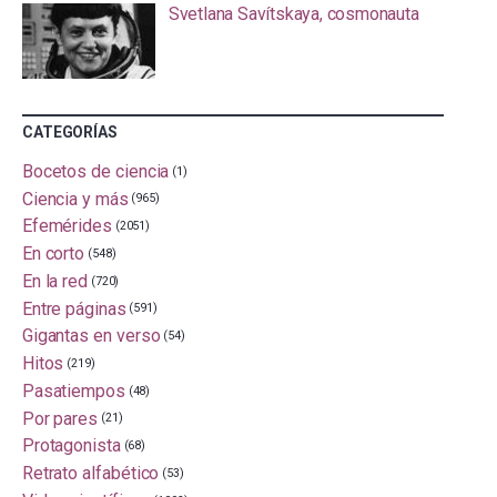
Svetlana Savítskaya, cosmonauta
CATEGORÍAS
Bocetos de ciencia
(1)
Ciencia y más
(965)
Efemérides
(2051)
En corto
(548)
En la red
(720)
Entre páginas
(591)
Gigantas en verso
(54)
Hitos
(219)
Pasatiempos
(48)
Por pares
(21)
Protagonista
(68)
Retrato alfabético
(53)