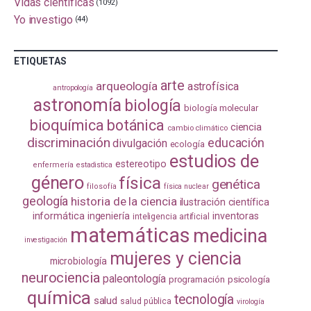
Vidas científicas
(1092)
Yo investigo
(44)
ETIQUETAS
arte
arqueología
astrofísica
antropología
astronomía
biología
biología molecular
bioquímica
botánica
ciencia
cambio climático
discriminación
educación
divulgación
ecología
estudios de
estereotipo
enfermería
estadistica
género
física
genética
filosofía
física nuclear
geología
historia de la ciencia
ilustración científica
informática
ingeniería
inventoras
inteligencia artificial
matemáticas
medicina
investigación
mujeres y ciencia
microbiología
neurociencia
paleontología
programación
psicología
química
tecnología
salud
salud pública
virología