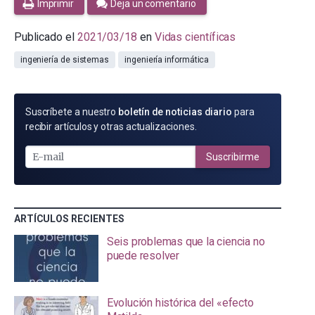
Imprimir
Deja un comentario
Publicado el
2021/03/18
en
Vidas científicas
ingeniería de sistemas
ingeniería informática
SUSCRÍBETE
Suscríbete a nuestro
boletín de noticias diario
para
POR
recibir artículos y otras actualizaciones.
E-
MAIL
Suscribirme
ARTÍCULOS RECIENTES
Seis problemas que la ciencia no
puede resolver
Evolución histórica del «efecto