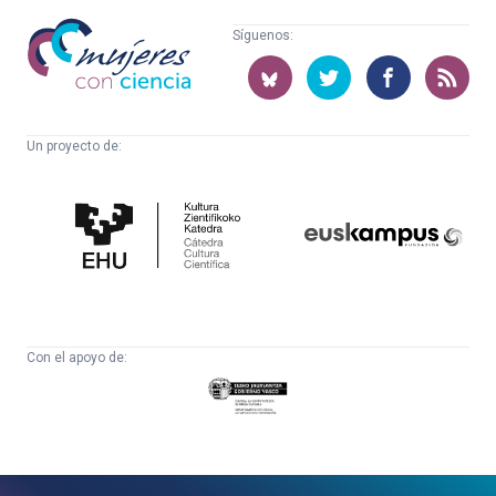
Mujeres
Síguenos:
con
ciencia
Un proyecto de:
Cátedra
Euskampus
de
Fundazioa
Cultura
Científica
Con el apoyo de:
Eusko
Jaurlaritza
-
Zientzia,
Unibertsitate