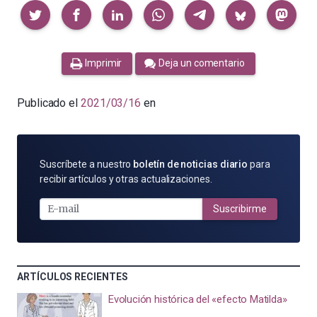
Compartir
Imprimir
Deja un comentario
Publicado el
2021/03/16
en
SUSCRÍBETE
Suscríbete a nuestro
boletín de noticias diario
para
POR
recibir artículos y otras actualizaciones.
E-
MAIL
Suscribirme
ARTÍCULOS RECIENTES
Evolución histórica del «efecto Matilda»