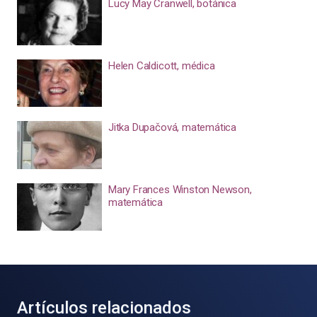
Lucy May Cranwell, botánica
Helen Caldicott, médica
Jitka Dupačová, matemática
Mary Frances Winston Newson,
matemática
Artículos relacionados