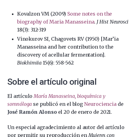
Kovalzon VM (2009)
Some notes on the
biography of Maria Manasseina
.
J Hist Neurosci
18(3): 312-319
Vinokurov SI, Chagovets RV (1950) [Mar’ia
Manasseina and her contribution to the
discovery of acellular fermentation].
Biokhimiia
15(6): 558-562
Sobre el artículo original
El artículo
María Manasseina, bioquímica y
somnóloga
se publicó en el blog
Neurociencia
de
José Ramón Alonso
el 20 de enero de 2021.
Un especial agradecimiento al autor del artículo
por permitir su reproducción en
Mujeres con