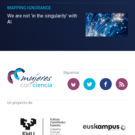
MAPPING IGNORANCE
We are not ‘in the singularity’ with
AI.
Mujeres
Síguenos:
con
ciencia
Un proyecto de:
Cátedra
Euskampus
de
Fundazioa
Cultura
Científica