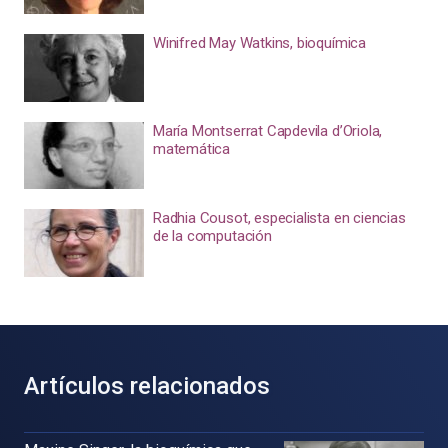
Winifred May Watkins, bioquímica
María Montserrat Capdevila d’Oriola,
matemática
Radhia Cousot, especialista en ciencias
de la computación
Artículos relacionados