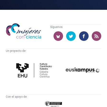
Mujeres
Síguenos:
con
ciencia
Un proyecto de:
Cátedra
Euskampus
de
Fundazioa
Cultura
Científica
Con el apoyo de:
Eusko