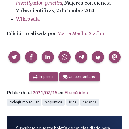
investigación genética
, Mujeres con ciencia,
Vidas científicas, 2 diciembre 2021
Wikipedia
Edición realizada por
Marta Macho Stadler
Compartir
Imprimir
Un comentario
Publicado el
2021/02/15
en
Efemérides
biología molecular
bioquímica
ética
genética
SUSCRÍBETE
Suscríbete a nuestro
boletín de noticias diario
para